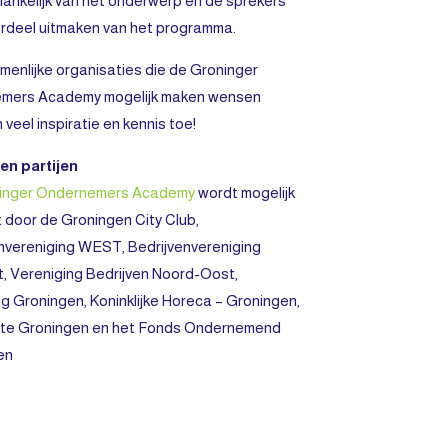
hankelijk van het onderwerp en de sprekers
rdeel uitmaken van het programma.
enlijke organisaties die de Groninger
mers Academy mogelijk maken wensen
 veel inspiratie en kennis toe!
en partijen
inger Ondernemers Academy
wordt mogelijk
door de Groningen City Club,
nvereniging WEST, Bedrijvenvereniging
, Vereniging Bedrijven Noord-Oost,
g Groningen, Koninklijke Horeca – Groningen,
e Groningen en het Fonds Ondernemend
en