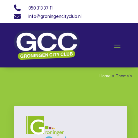

050 313 37 11

info@groningencityclub.nl
Home
Thema’s
9