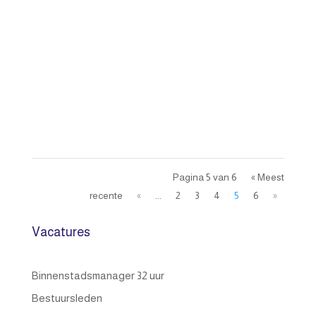
Pagina 5 van 6
« Meest
recente
«
...
2
3
4
5
6
»
Vacatures
Binnenstadsmanager 32 uur
Bestuursleden