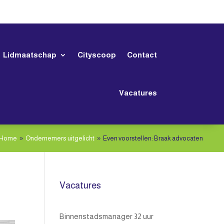
Lidmaatschap
Cityscoop
Contact
Vacatures
Home
Ondernemers uitgelicht
Even voorstellen: Braak advocaten
9
9
Vacatures
Binnenstadsmanager 32 uur