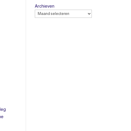
Archieven
rleg
he