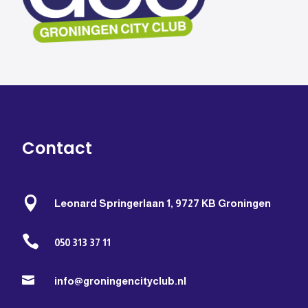
Contact

Leonard Springerlaan 1, 9727 KB Groningen

050 313 37 11

info@groningencityclub.nl