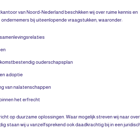
tkantoor van Noord-Nederland beschikken wij over ruime kennis en
als ondernemers bij uiteenlopende vraagstukken, waaronder:
samenlevingsrelaties
gen
ekomstbestendig ouderschapsplan
en adoptie
ing van nalatenschappen
binnen het erfrecht
richt op duurzame oplossingen. Waar mogelijk streven wij naar ove
ig staan wij u vanzelfsprekend ook daadkrachtig bij in een juridisc