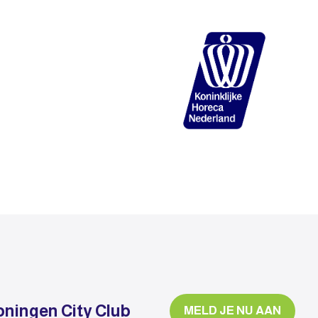
oningen City Club
MELD JE NU AAN