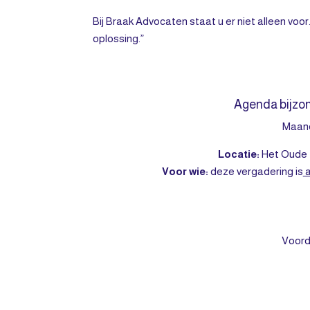
Bij Braak Advocaten staat u er niet alleen voo
oplossing.”
Agenda bijzo
Maand
Locatie:
Het Oude R
Voor wie:
deze vergadering is
a
Voord