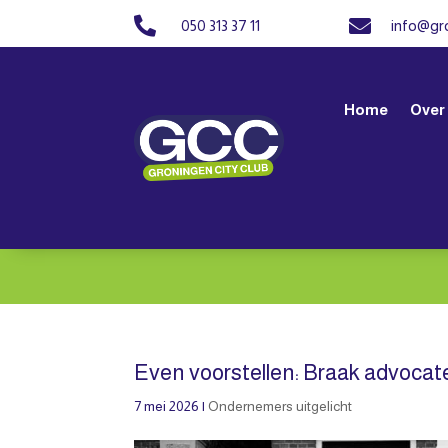


050 313 37 11
info@gro
Home
Over
Even voorstellen: Braak advocat
7 mei 2026
|
Ondernemers uitgelicht