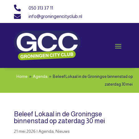

050 313 37 11

info@groningencityclub.nl
Home
Agenda
Beleef Lokaal in de Groningse binnenstad op
9
9
zaterdag 30 mei
Beleef Lokaal in de Groningse
binnenstad op zaterdag 30 mei
21 mei 2026
|
Agenda
,
Nieuws