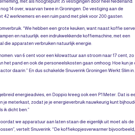
erneming, met als hoogtepunt 35 vestigingen door heel Nederland.
 nog 14 over, waarvan twee in Groningen. De vestiging aan de
met 42 werknemers en een ruim pand met plek voor 200 gasten.
oomverbruik. “We hebben een grote keuken, want naast koffie serv
l lampen en natuurlijk: een indrukwekkende koffiemachine, met een
 al die apparaten verbruiken natuurlijk energie.
nomen: van 6 cent voor een kilowattuur aan stroom naar 17 cent, zo
ur van het pand en ook de personeelskosten gaan omhoog. Hoe kun je
actor daarin.” En dus schakelde Snuverink Groningen Werkt Slim in
ebreid energieadvies, en Doppio kreeg ook een P1 Meter. Dat is e
n je meterkast, zodat je je energieverbruik nauwkeurig kunt bijhoud
s ik dicht ben.”
doordat we apparatuur aan laten staan die eigenlijk uit moet als de
oplossen”, vertelt Snuverink. “De koffiekopjesverwarmer bijvoorbeeld,