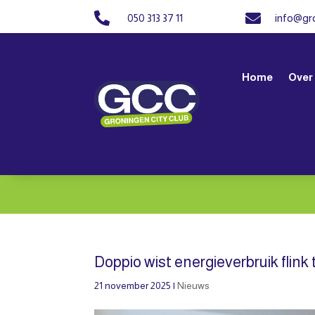


050 313 37 11
info@gro
Home
Over
Doppio wist energieverbruik flin
21 november 2025
|
Nieuws