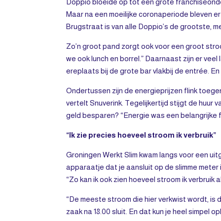
Doppio bloeide op tot een grote franchiseond
Maar na een moeilijke coronaperiode bleven er
Brugstraat is van alle Doppio’s de grootste, 
Zo’n groot pand zorgt ook voor een groot str
we ook lunch en borrel.” Daarnaast zijn er vee
ereplaats bij de grote bar vlakbij de entrée. En
Ondertussen zijn de energieprijzen flink toege
vertelt Snuverink. Tegelijkertijd stijgt de hu
geld besparen? “Energie was een belangrijke f
“Ik zie precies hoeveel stroom ik verbruik”
Groningen Werkt Slim kwam langs voor een uitg
apparaatje dat je aansluit op de slimme meter i
“Zo kan ik ook zien hoeveel stroom ik verbruik al
“De meeste stroom die hier verkwist wordt, is 
zaak na 18.00 sluit. En dat kun je heel simpel 