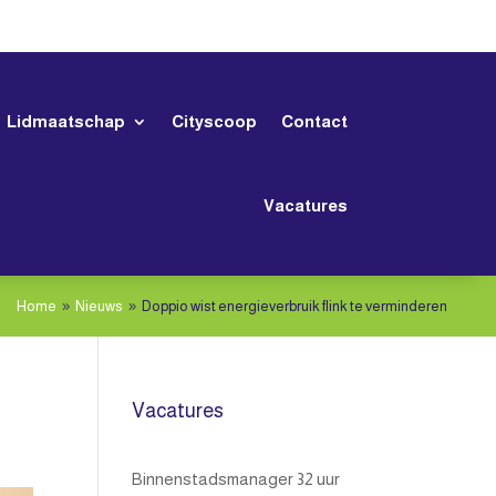
Lidmaatschap
Cityscoop
Contact
Vacatures
Home
Nieuws
Doppio wist energieverbruik flink te verminderen
9
9
Vacatures
Binnenstadsmanager 32 uur