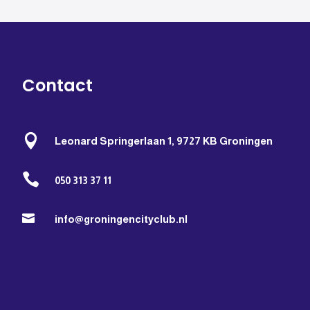
Contact

Leonard Springerlaan 1, 9727 KB Groningen

050 313 37 11

info@groningencityclub.nl