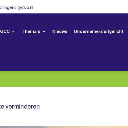
ningencityclub.nl
 GCC
Thema’s
Nieuws
Ondernemers uitgelicht
k te verminderen