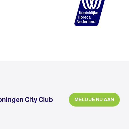
oningen City Club
MELD JE NU AAN