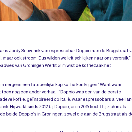
aar is Jordy Snuverink van espressobar Doppio aan de Brugstraat 
l, maar ook stroom. Dus wilden we kritisch kijken naar ons verbruik.”
advies van Groningen Werkt Slim wist de koffiezaak het
ijna nergens een fatsoenlijke kop koffie kon krijgen.’ Want waar
t toen nog een ander verhaal. “Doppio was een van de eerste
ieve koffie, geïnspireerd op Italië, waar espressobars al veel la
ink. Hij werkt sinds 2012 bij Doppio, en in 2015 kocht hij zich in als
or de beide Doppio’s in Groningen, zowel die aan de Brugstraat als d