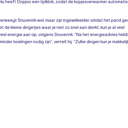
 Nu heeft Doppio een tijdklok, zodat de kopjesverwarmer automati
verweegt Snuverink wel, maar zijn ingewikkelder omdat het pand g
 de kleine dingetjes waar je niet zo snel aan denkt, kun je al veel
veel energie aan op, volgens Snuverink. “Na het energieadvies heb
er koelingen nodig zijn”, vertelt hij. “Zulke dingen kun je makkelij