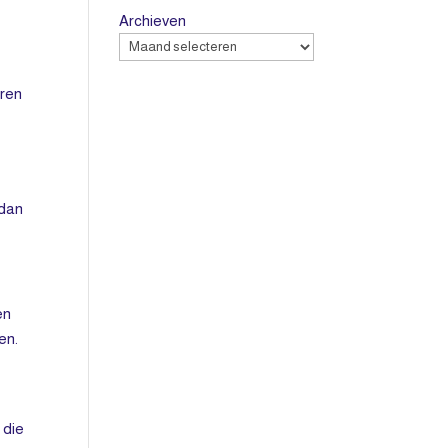
Archieven
eren
 dan
.
en
en.
 die