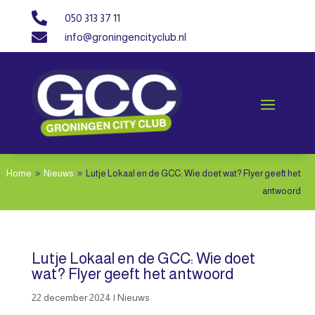

050 313 37 11

info@groningencityclub.nl
Home
Nieuws
Lutje Lokaal en de GCC: Wie doet wat? Flyer geeft het
9
9
antwoord
Lutje Lokaal en de GCC: Wie doet
wat? Flyer geeft het antwoord
22 december 2024
|
Nieuws