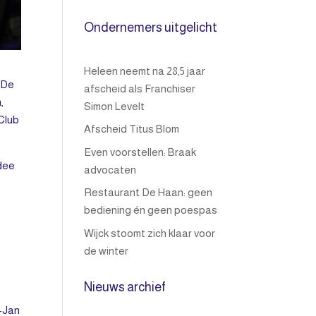
Ondernemers uitgelicht
Heleen neemt na 28,5 jaar
 De
afscheid als Franchiser
,
Simon Levelt
Club
Afscheid Titus Blom
Even voorstellen: Braak
idee
advocaten
Restaurant De Haan: geen
bediening én geen poespas
Wijck stoomt zich klaar voor
de winter
Nieuws archief
t-Jan