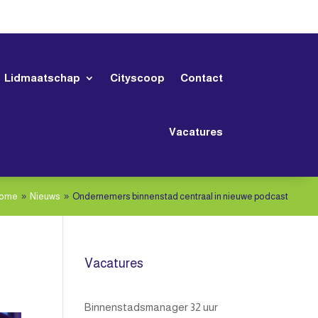
Lidmaatschap
Cityscoop
Contact
Vacatures
ome
Nieuws
Ondernemers binnenstad centraal in nieuwe podcast
9
9
Vacatures
Binnenstadsmanager 32 uur