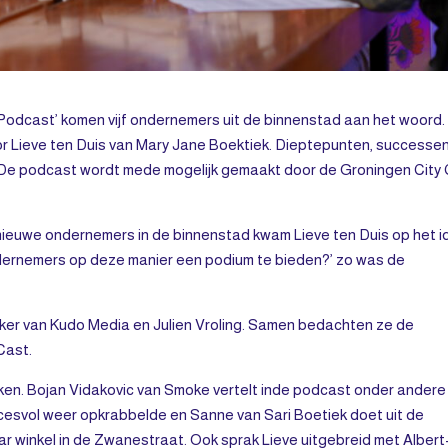
odcast’ komen vijf ondernemers uit de binnenstad aan het woord.
 Lieve ten Duis van Mary Jane Boektiek. Dieptepunten, successen
j. De podcast wordt mede mogelijk gemaakt door de Groningen City 
 nieuwe ondernemers in de binnenstad kwam Lieve ten Duis op het 
ondernemers op deze manier een podium te bieden?’ zo was de
nker van Kudo Media en Julien Vroling. Samen bedachten ze de
Cast.
oken. Bojan Vidakovic van Smoke vertelt inde podcast onder andere
uccesvol weer opkrabbelde en Sanne van Sari Boetiek doet uit de
 winkel in de Zwanestraat. Ook sprak Lieve uitgebreid met Alber