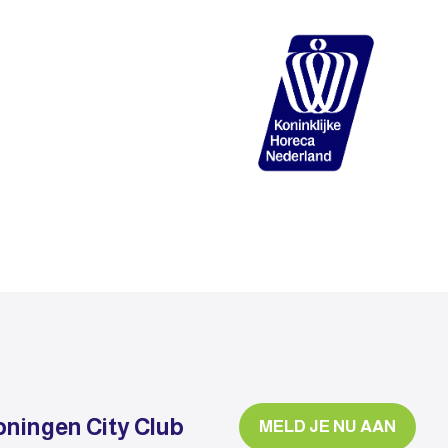
oningen City Club
MELD JE NU AAN