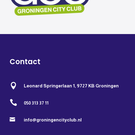
Contact

Leonard Springerlaan 1, 9727 KB Groningen

050 313 37 11

info@groningencityclub.nl