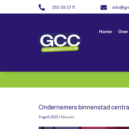


050 313 37 11
info@gro
Home
Over
Ondernemers binnenstad centraa
9 april 2025
|
Nieuws