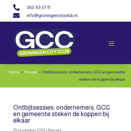

050 313 37 11

info@groningencityclub.nl
Home
Nieuws
Ontbijtsessies: ondernemers, GCC en gemeente
9
9
steken de koppen bij elkaar
Ontbijtsessies: ondernemers, GCC
en gemeente steken de koppen bij
elkaar
19 november 2025
|
Nieuws