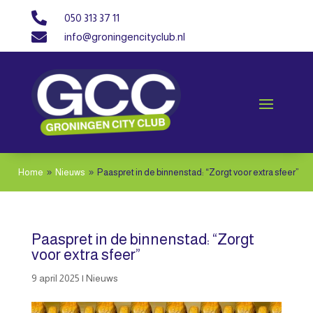

050 313 37 11

info@groningencityclub.nl
Home
Nieuws
Paaspret in de binnenstad: “Zorgt voor extra sfeer”
9
9
Paaspret in de binnenstad: “Zorgt
voor extra sfeer”
9 april 2025
|
Nieuws