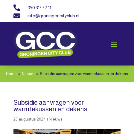

050 313 37 11

info@groningencityclub.nl
Home
Nieuws
Subsidie aanvragen voor warmtekussen en dekens
9
9
Subsidie aanvragen voor
warmtekussen en dekens
25 augustus 2024
|
Nieuws