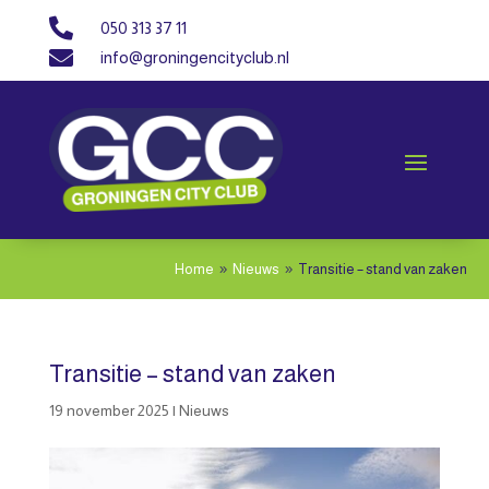

050 313 37 11

info@groningencityclub.nl
Home
Nieuws
Transitie – stand van zaken
9
9
Transitie – stand van zaken
19 november 2025
|
Nieuws