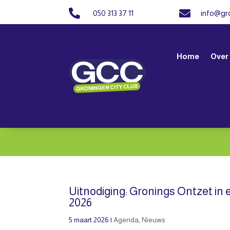


050 313 37 11
info@gro
Home
Over
Uitnodiging: Gronings Ontzet in 
2026
5 maart 2026
|
Agenda
,
Nieuws