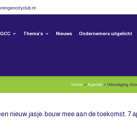
ningencityclub.nl
 GCC
Thema’s
Nieuws
Ondernemers uitgelicht
Home
Agenda
Uitnodiging: Gro
9
9
een nieuw jasje: bouw mee aan de toekomst. 7 ap