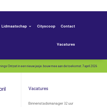
Lidmaatschap
Cityscoop
Contact
Vacatures
nings Ontzet in een nieuw jasje: bouw mee aan de toekomst. 7 april 2026
ril
Vacatures
Binnenstadsmanager 32 uur