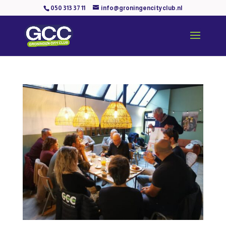
050 313 37 11
info@groningencityclub.nl