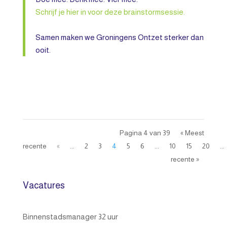
Schrijf je hier in voor deze brainstormsessie.
Samen maken we Groningens Ontzet sterker dan
ooit.
Pagina 4 van 39
« Meest
recente
«
...
2
3
4
5
6
...
10
15
20
...
recente »
Vacatures
Binnenstadsmanager 32 uur