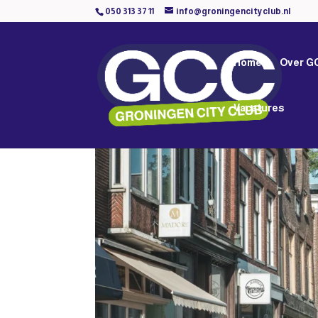
050 313 37 11
info@groningencityclub.nl
Home
Over G
Vacatures