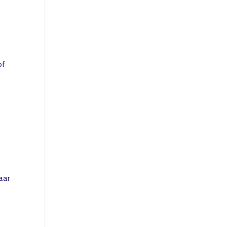
of
aar