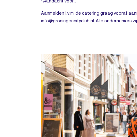
· Aandacht voor…
Aanmelden I.v.m. de catering graag vooraf aanm
info@groningencityclub.nl. Alle ondernemers zij