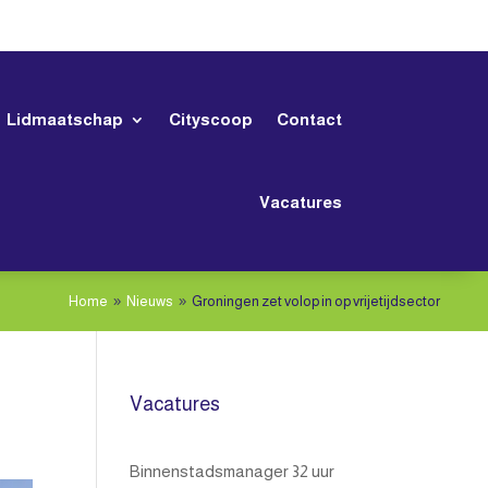
Lidmaatschap
Cityscoop
Contact
Vacatures
Home
Nieuws
Groningen zet volop in op vrijetijdsector
9
9
Vacatures
Binnenstadsmanager 32 uur