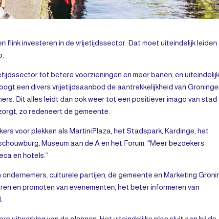
ink investeren in de vrijetijdssector. Dat moet uiteindelijk leiden
o.
tijdssector tot betere voorzieningen en meer banen, en uiteindelij
oogt een divers vrijetijdsaanbod de aantrekkelijkheid van Groning
ers. Dit alles leidt dan ook weer tot een positiever imago van stad
zorgt, zo redeneert de gemeente.
rs voor plekken als MartiniPlaza, het Stadspark, Kardinge, het
schouwburg, Museum aan de A en het Forum. “Meer bezoekers
eca en hotels.”
 ondernemers, culturele partijen, de gemeente en Marketing Gron
iseren en promoten van evenementen, het beter informeren van
.
 uitwerking van de plannen. Het uiteindelijke plan sluit aan bij de