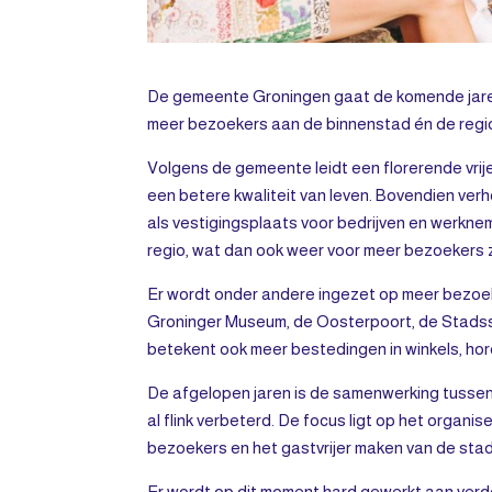
De gemeente Groningen gaat de komende jaren fl
meer bezoekers aan de binnenstad én de regi
Volgens de gemeente leidt een florerende vrije
een betere kwaliteit van leven. Bovendien verh
als vestigingsplaats voor bedrijven en werknem
regio, wat dan ook weer voor meer bezoekers 
Er wordt onder andere ingezet op meer bezoeke
Groninger Museum, de Oosterpoort, de Stads
betekent ook meer bestedingen in winkels, hor
De afgelopen jaren is de samenwerking tussen
al flink verbeterd. De focus ligt op het organ
bezoekers en het gastvrijer maken van de stad
Er wordt op dit moment hard gewerkt aan verdere