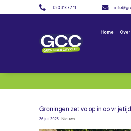


050 313 37 11
info@gro
Home
Over
Groningen zet volop in op vrijeti
26 juli 2025
|
Nieuws