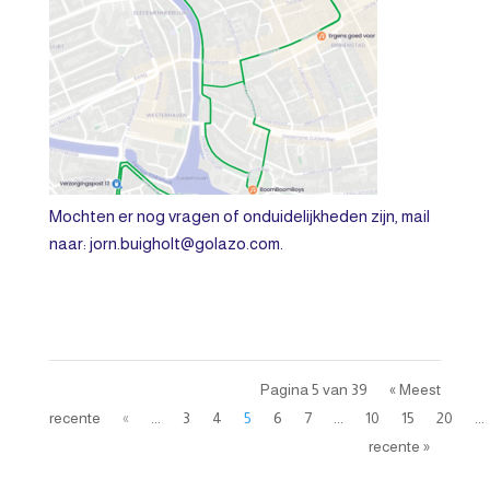
Mochten er nog vragen of onduidelijkheden zijn, mail
naar: jorn.buigholt@golazo.com.
Pagina 5 van 39
« Meest
recente
«
...
3
4
5
6
7
...
10
15
20
...
recente »