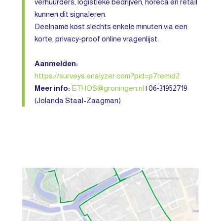
verhuurders, logistieke bedrijven, horeca en retail
kunnen dit signaleren.
Deelname kost slechts enkele minuten via een
korte, privacy‑proof online vragenlijst.
Aanmelden:
https://surveys.enalyzer.com?pid=p7remid2
Meer info:
ETHOS@groningen.nl
| 06‑31952719
(Jolanda Staal-Zaagman)